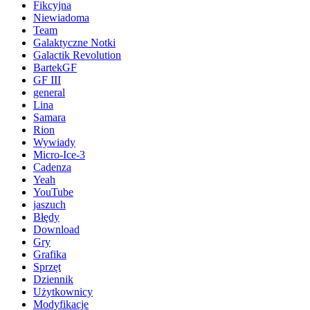
Fikcyjna
Niewiadoma
Team
Galaktyczne Notki
Galactik Revolution
BartekGF
GF III
general
Lina
Samara
Rion
Wywiady
Micro-Ice-3
Cadenza
Yeah
YouTube
jaszuch
Błędy
Download
Gry
Grafika
Sprzęt
Dziennik
Użytkownicy
Modyfikacje