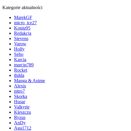
Kategorie aktualności
MarekGF
micro_ice27
Koniu95
Redakcja
Stevens
Varow
Holly
Sebo
Karcia
marcin789
Rocket
thilda
Manga & Anime
Alexis
pitro7
Skorka
Husar
Valkyrie
Kleszczu
Ryzus
AnDy
Aga1712