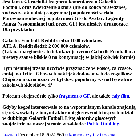
Jest tam też króciutki fragment komentarza o Galactik
Football, oraz twierdzenie aktora (nie do końca prawdziwe,
zwłaszcza aktualnie) o ogromnej popularności serialu.
Porównanie obecnej popularności GF do Avatar: Legendy
Aanga (wspomnianej tuż przed GF) jest niestety druzgocące.
Dla przykładu:
Galactik Football, Reddit śledzi: 1000 członków.
ATLA, Reddit śledzi: 2 000 000 członków.
(Tak na marginesie - to też ukazuje czemu Galactik Football ma
niestety szanse bliskie 0 na kontynuację w jakiejkolwiek formie)
Tym niemniej trzeba uczciwie przyznać że w Polsce, za czasów
emisji na Jetix i GFowych naklejek dodawanych do rogalików
Chipicao można uznać że był dość popularny wśród bywalców
szkolnych sklepików. :P
Polecam obejrzeć nie tylko
fragment o GF
, ale także
cały film
.
Gdyby kogoś interesowało to na wspomnianym kanale znajdują
się też wywiady z innymi aktorami głosowymi biorących udział
w dubbingu Galactik Fotball. Listę aktorów głosowych
znajdziecie na naszej stronie w zakładce
Polski Dubbing
.
jaszuch
December 18 2024
869
0 komentarzy
0 z 0 ocena